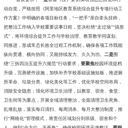
动自觉，严格按照《阿里地区教育系统综合提升专项行动工
作方案》中明确的各项目标任务，
“一把手”亲自牵头挂帅，
把整治工作纳入学校重要议事日程，坚决杜绝“走过场”“搞形
式”，将环境综合提升工作与学校治理、教育教学同谋划、
同推进，形成常态长效全过程工作机制，确保各项工作既能
纵向贯通、横向协同，又能持续发力、久久为功。
二是
围
绕
“三拆四治五提升六规范”行动要求，
要聚焦
校园环境提档
升级，完善硬件设施，加快补齐学校基础设施短板，推进厕
所革命、垃圾分类、绿化美化等工作，优化学校空间布局，
消除安全隐患；强化环境卫生治理，以教室、宿舍、食堂、
卫生间等为重点，开展全域清理整治，全面清理卫生死角、
乱堆乱放，落实每日清扫、每周消杀、每月大整治制度，推
行
“网格化”管理模式，将责任区域划分到班级、宿舍和个
人，做到“全方位、无死角”，确保校园环境干净整洁。
要狠