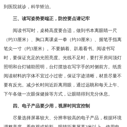
到医院就诊，科学矫治。
三、读写姿势要端正，防控要点请记牢
阅读书写时，桌椅高度要合适，做到书本离眼睛一尺
（约33厘米）、胸口离课桌一拳（约10厘米）、握笔手指离
笔尖一寸（约3厘米）。不要躺着、趴着看书。阅读书写
时，要保证充足的光照亮度。光线不足时，要打开房间顶灯
照明和台灯辅助照明，台灯摆放在写字手的对侧前方。纸质
阅读材料的字体不宜过小过密，保证字迹清晰，材质尽量不
要有反光。减少长时间近距离用眼，通过远眺和每天上午、
下午各做一次眼保健操等方式，让眼睛得到充分休息。
四、电子产品要少用，视屏时间宜控制
尽量选择屏幕较大、分辨率较高的电子产品，根据环境
调整亮度。看电视或投影，眼睛距离屏幕3米以上。使用电