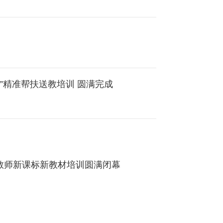
“国培计划（2023）”—阿里地区乡村小规模薄弱学校“一对一”精准帮扶送教培训 圆满完成
教师新课标新教材培训圆满闭幕