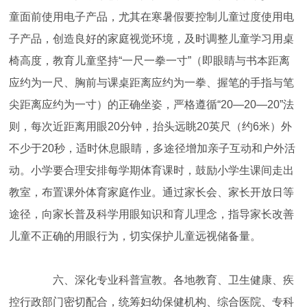
童面前使用电子产品，尤其在寒暑假要控制儿童过度使用电
子产品，创造良好的家庭视觉环境，及时调整儿童学习用桌
椅高度，教育儿童坚持“一尺一拳一寸”（即眼睛与书本距离
应约为一尺、胸前与课桌距离应约为一拳、握笔的手指与笔
尖距离应约为一寸）的正确坐姿，严格遵循“20—20—20”法
则，每次近距离用眼20分钟，抬头远眺20英尺（约6米）外
不少于20秒，适时休息眼睛，多途径增加亲子互动和户外活
动。小学要合理安排每学期体育课时，鼓励小学生课间走出
教室，布置课外体育家庭作业。通过家长会、家长开放日等
途径，向家长普及科学用眼知识和育儿理念，指导家长改善
儿童不正确的用眼行为，切实保护儿童远视储备量。
六、深化专业科普宣教。各地教育、卫生健康、疾
控行政部门密切配合，统筹妇幼保健机构、综合医院、专科